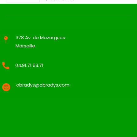
378 Av. de Mazargues
Marseille
04.91.71.53.71
obradys@obradys.com