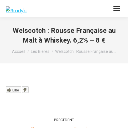
Welscotch : Rousse Française au
Malt à Whiskey. 6,2% – 8 €
Vous êtes ici :
Accueil
Les Bières
Welscotch : Rousse Française au…
Like
Navigation
PRÉCÉDENT
article