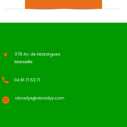
378 Av. de Mazargues
Marseille
04.91.71.53.71
obradys@obradys.com