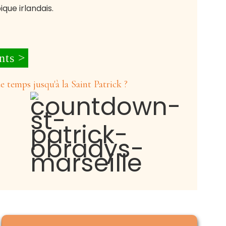
que irlandais.
nts >
 temps jusqu'à la Saint Patrick ?