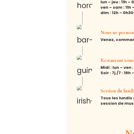
lun – jeu : 11h –
ven – sam : 11h 
dim : 12h – 0h30
Nous ne prenons
Venez, commande
Restaurant toute
Midi : lun – ven 
Soir : 7j./7 : 19h 
Session du lundi
Tous les lundis 
session de musi
No