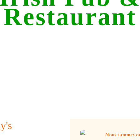
Restaurant
ier pub irlandais à M
y's
Nous sommes ouv