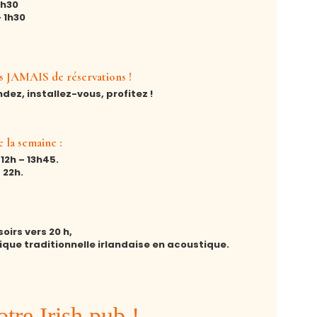
 0h30
– 1h30
 JAMAIS de réservations !
z, installez-vous, profitez !
 la semaine :
: 12h – 13h45.
– 22h.
soirs vers 20 h,
que traditionnelle irlandaise en acoustique.
tre Irish pub !