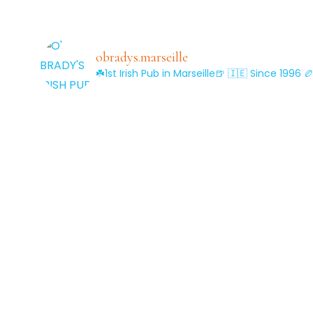
obradys.marseille
☘️1st Irish Pub in Marseille🍺
🇮🇪 Since 1996
