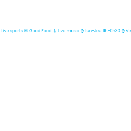
 Live sports
🍔 Good Food
🎸 Live music
⌚ Lun-Jeu 11h-0h30
⌚ Ve