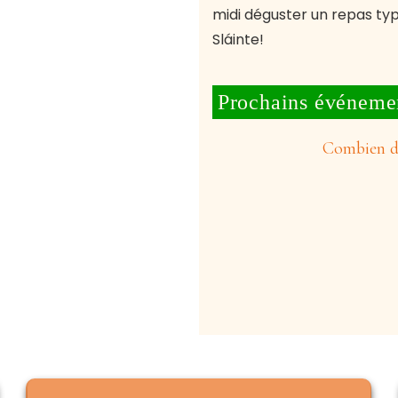
midi déguster un repas typi
Sláinte!
Prochains événeme
Combien de