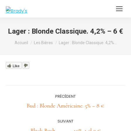
Lager : Blonde Classique. 4,2% – 6 €
Vous êtes ici :
Accueil
Les Bières
Lager : Blonde Classique. 4,2%…
Like
Navigation
PRÉCÉDENT
article
Article
Bud : Blonde Américaine. 5% – 8 €
précédent
:
SUIVANT
Article
Black Bush………… 40% 4 cl 9 €