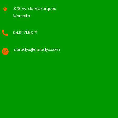
378 Av. de Mazargues
Marseille
04.91.71.53.71
obradys@obradys.com