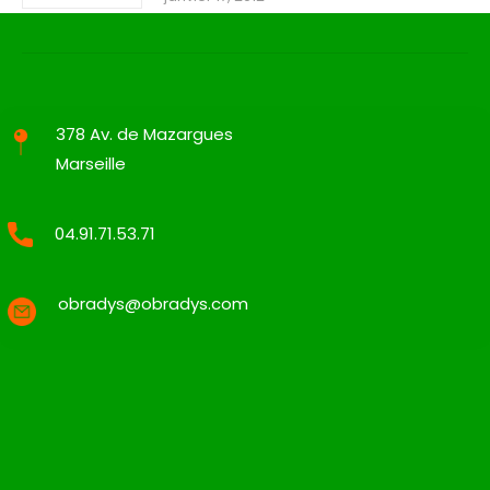
378 Av. de Mazargues
Marseille
04.91.71.53.71
obradys@obradys.com