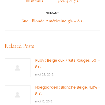
Article
Bushmills………… 40% 4 cl 7 €
précédent
:
SUIVANT
Article
Bud : Blonde Américaine. 5% – 8 €
suivant
:
Related Posts
Ruby : Belge aux Fruits Rouges. 5% –
8€
mai 23, 2012
Hoegaarden : Blanche Belge. 4,8% –
8 €
mai 15, 2012