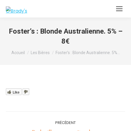
Foster’s : Blonde Australienne. 5% –
8€
Vous êtes ici :
Accueil
Les Bières
Foster’s : Blonde Australienne. 5%…
Like
Navigation
PRÉCÉDENT
article