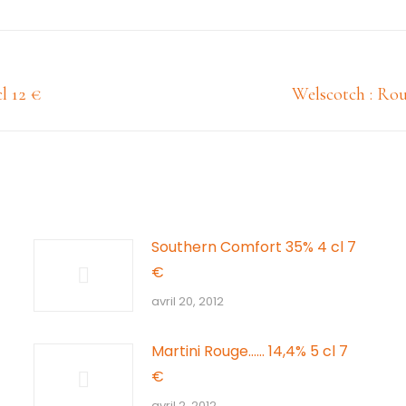
Article
 12 €
Welscotch : Rou
suivant
:
Southern Comfort 35% 4 cl 7
€
avril 20, 2012
Martini Rouge…… 14,4% 5 cl 7
€
avril 2, 2012