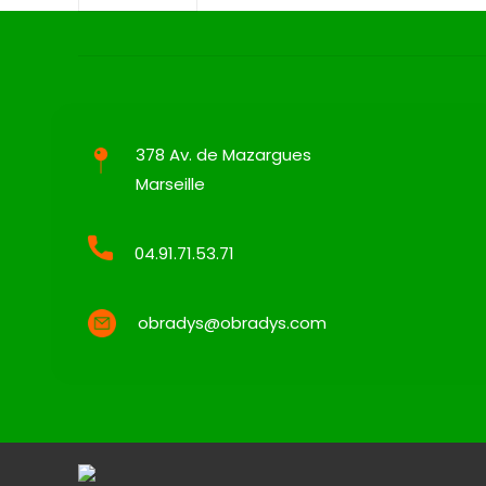
378 Av. de Mazargues
Marseille
04.91.71.53.71
obradys@obradys.com