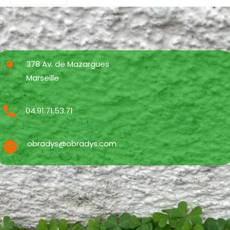
378 Av. de Mazargues
Marseille
04.91.71.53.71
obradys@obradys.com