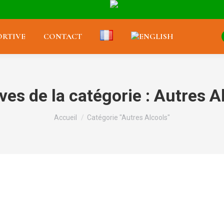
RTIVE
CONTACT
ves de la catégorie :
Autres A
Vous êtes ici :
Accueil
Catégorie "Autres Alcools"