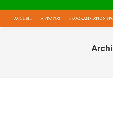
ACCUEIL
A PROPOS
PROGRAMMATION SPO
Archi
Southern Comfort 35% 4 cl 7 €