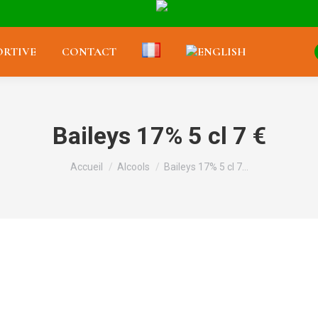
RTIVE
CONTACT
Baileys 17% 5 cl 7 €
Vous êtes ici :
Accueil
Alcools
Baileys 17% 5 cl 7…