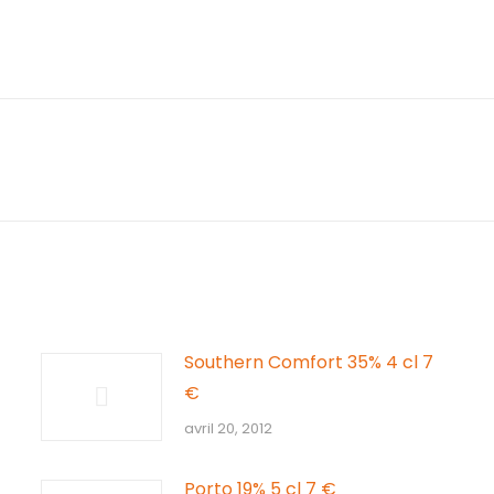
Article
suivant
:
Southern Comfort 35% 4 cl 7
€
avril 20, 2012
Porto 19% 5 cl 7 €