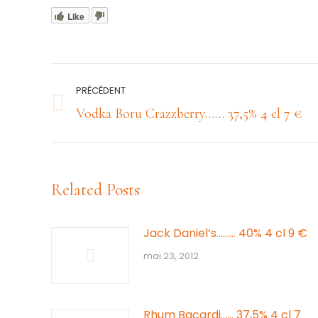
Like
Navigation
PRÉCÉDENT
article
Article
Vodka Boru Crazzberry…… 37,5% 4 cl 7 €
précédent
:
Related Posts
Jack Daniel’s……… 40% 4 cl 9 €
mai 23, 2012
Rhum Bacardi…… 37,5% 4 cl 7