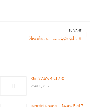
SUIVANT
Sheridan’s……… 15,5% 5cl 7 €
Gin 37,5% 4 cl 7 €
avril 15, 2012
Martini Rouge…… 14,4% 5 cl 7