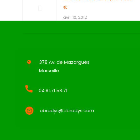
€
avril 10, 2012
378 Av. de Mazargues
Marseille
04.91.71.53.71
obradys@obradys.com