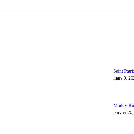
Article
suivant
:
Saint Patri
mars 9, 20
Muddy Bud
janvier 26