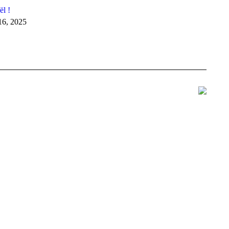
l !
16, 2025