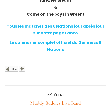
Allez les Bleus !
&
Come on the b
oys in Green!
Tous les matches des 6 Nations jo
ur après j
our
sur notre page Fanzo
Le calendrier complet officiel du Guinness 6
Nations
Like
Navigation
PRÉCÉDENT
article
Article
Muddy Buddies Live Band
précédent