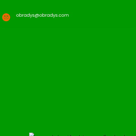
obradys@obradys.com