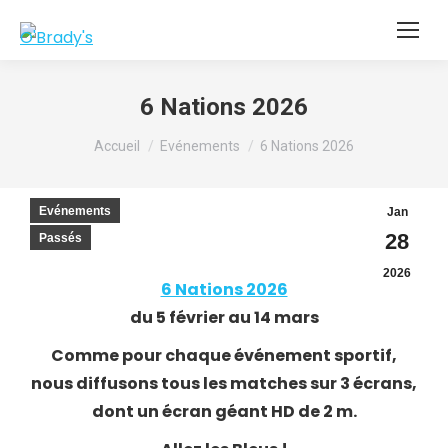
6 Nations 2026
Vous êtes ici :
Accueil
Evénements
6 Nations 2026
Evénements
Jan
28
Passés
2026
6 Nations 2026
du 5 février au 14 mars
Comme pour chaque événement sportif,
nous diffusons tous les matches sur 3 écrans,
dont un écran géant HD de 2 m.