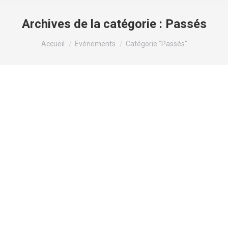
Archives de la catégorie :
Passés
Vous êtes ici :
Accueil
Evénements
Catégorie "Passés"