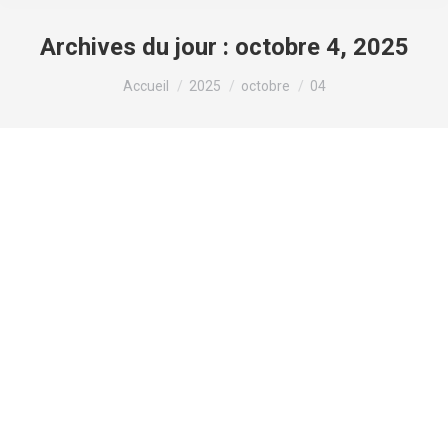
Archives du jour :
octobre 4, 2025
Vous êtes ici :
Accueil
2025
octobre
04