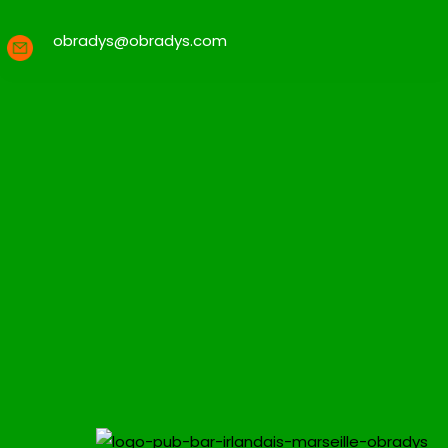
obradys@obradys.com