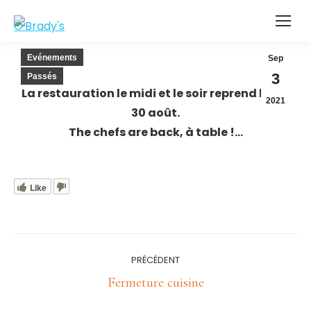
Evénements
Sep
3
Passés
La restauration le midi et le soir reprend lundi
2021
30 août.
The chefs are back, à table !…
Like
Navigation
PRÉCÉDENT
article
Article
Fermeture cuisine
précédent