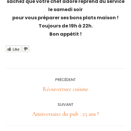
sachez que votre chef adoré reprend du service
le samedi soir
pour vous préparer ses bons plats maison !
Toujours de 19h à 22h.
Bon appétit !
Like
Navigation
PRÉCÉDENT
article
Article
Réouverture cuisine
précédent
:
SUIVANT
Article
Anniversaire du pub : 25 ans !
suivant
: