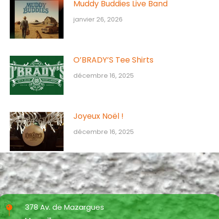
Muddy Buddies Live Band
janvier 26, 2026
O’BRADY’S Tee Shirts
décembre 16, 2025
Joyeux Noël !
décembre 16, 2025
378 Av. de Mazargues