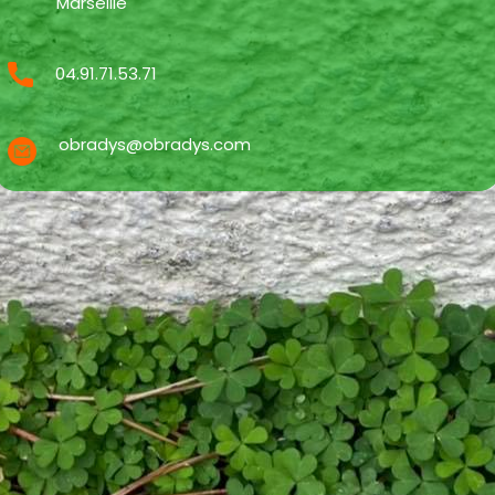
Marseille
04.91.71.53.71
obradys@obradys.com