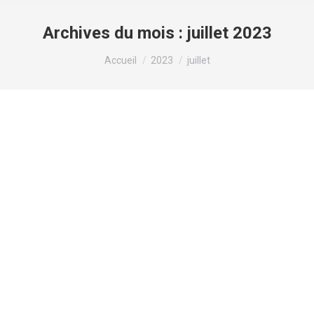
Archives du mois :
juillet 2023
Vous êtes ici :
Accueil
2023
juillet