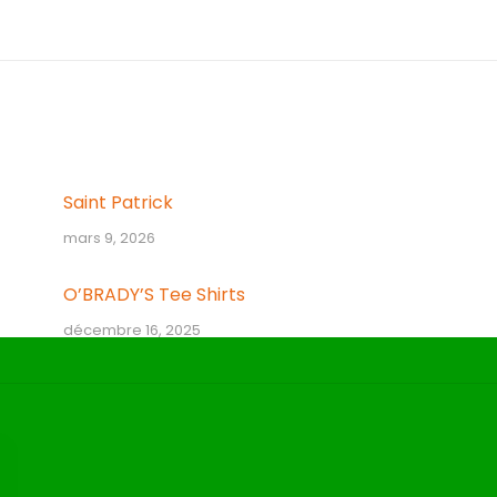
Article
suivant
:
Saint Patrick
mars 9, 2026
O’BRADY’S Tee Shirts
décembre 16, 2025