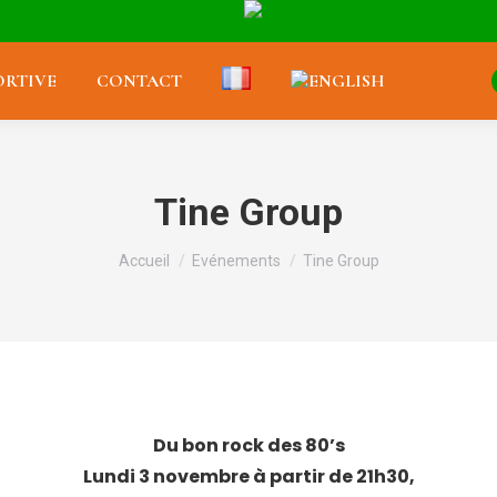
RTIVE
CONTACT
Tine Group
Vous êtes ici :
Accueil
Evénements
Tine Group
Du bon rock des 80’s
Lundi 3 novembre à partir de 21h30,