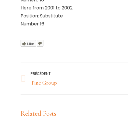
Here from 2001 to 2002
Position: Substitute
Number 16
Like
Navigation
PRÉCÉDENT
article
Article
Tine Group
précédent
:
Related Posts