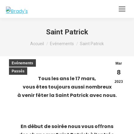
Saint Patrick
Vous êtes ici :
Accueil
Evénements
Saint Patrick
Evénements
Mar
8
Passés
Tous les ans le 17 mars,
2023
vous êtes toujours aussi nombreux
à venir fêter la Saint Patrick avec nous.
En début de soirée nous vous offrons