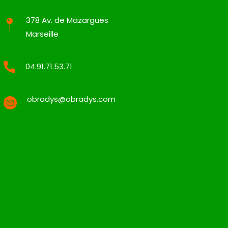
378 Av. de Mazargues
Marseille
04.91.71.53.71
obradys@obradys.com