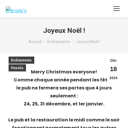
Joyeux Noël !
Vous êtes ici :
Accueil
Evénements
Joyeux Noël !
Evénements
Déc
18
Passés
Merry Christmas everyone!
2024
Comme chaque année pendant les fêtes,
le pub ne fermera ses portes que 4 jours
seulement :
24, 25, 31 décembre, et 1er janvier.
Le pub et la restauration le midi comme le soir
fonctionnent normalement tous les autres