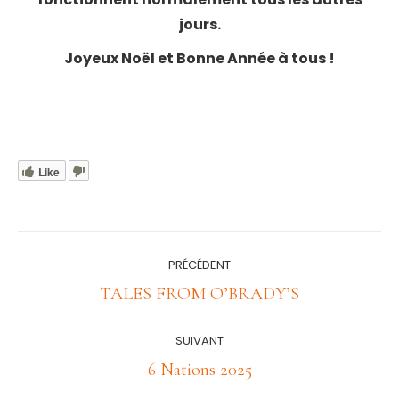
jours.
Joyeux Noël et Bonne Année à tous !
Like
Navigation
PRÉCÉDENT
article
Article
TALES FROM O’BRADY’S
précédent
:
SUIVANT
Article
6 Nations 2025
suivant