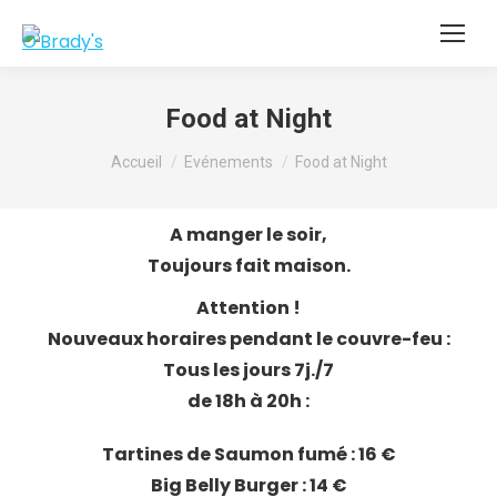
Food at Night
Vous êtes ici :
Accueil
Evénements
Food at Night
A manger le soir,
Toujours fait maison.
Attention !
Nouveaux horaires pendant le couvre-feu :
Tous les jours 7j./7
de 18h à 20h :
Tartines de Saumon fumé : 16 €
Big Belly Burger : 14 €