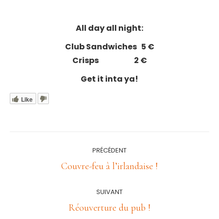
All day all night:
Club Sandwiches 5 €
Crisps 2 €
Get it inta ya!
Like
Navigation
PRÉCÉDENT
article
Article
Couvre-feu à l’irlandaise !
précédent
:
SUIVANT
Article
Réouverture du pub !