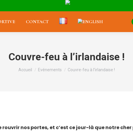
RTIVE
CONTACT
Couvre-feu à l’irlandaise !
Vous êtes ici :
Accueil
Evénements
Couvre-feu à l’irlandaise !
rouvrir nos portes, et c’est ce jour-là que notre ch