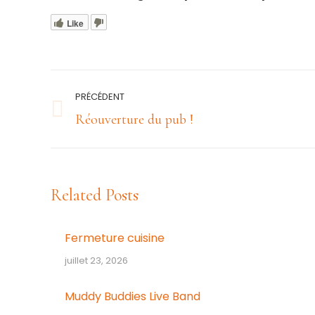
Like
Navigation
PRÉCÉDENT
article
Article
Réouverture du pub !
précédent
:
Related Posts
Fermeture cuisine
juillet 23, 2026
Muddy Buddies Live Band