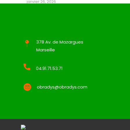
janvier 26, 2026
378 Av. de Mazargues
Marseille
04.91.71.53.71
obradys@obradys.com