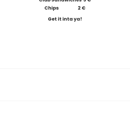
Chips 2 €
Get it inta ya!
Article
suivant
: