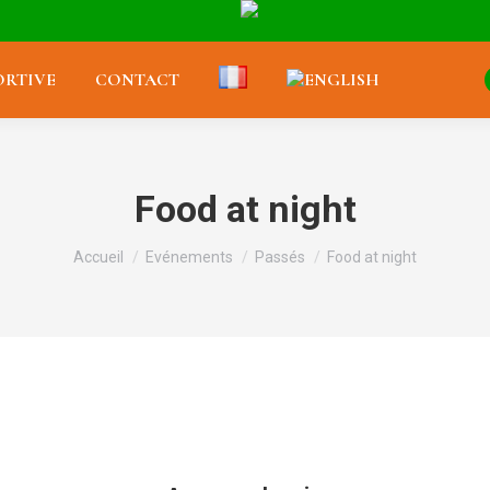
RTIVE
CONTACT
Food at night
Vous êtes ici :
Accueil
Evénements
Passés
Food at night