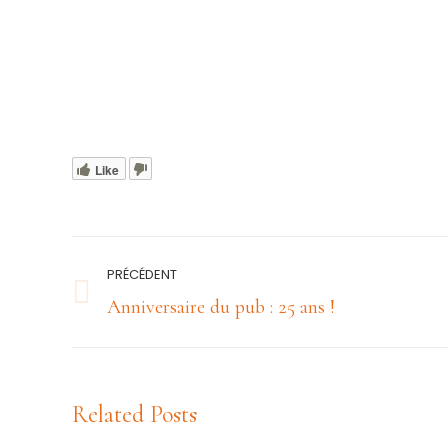
Like
Navigation
PRÉCÉDENT
article
Article
Anniversaire du pub : 25 ans !
précédent
:
Related Posts