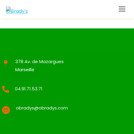
378 Av. de Mazargues
Marseille
04.91.71.53.71
obradys@obradys.com