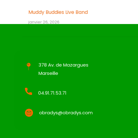
Muddy Buddies Live Band
janvier 26, 2026
378 Av. de Mazargues
Marseille
04.91.71.53.71
obradys@obradys.com