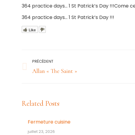
364 practice days… 1 St Patrick’s Day !!!
Come cel
364 practice days… 1 St Patrick’s Day !!!
Like
Navigation
PRÉCÉDENT
article
Article
Allan « The Saint »
précédent
:
Related Posts
Fermeture cuisine
juillet 23, 2026