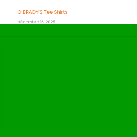
O’BRADY’S Tee Shirts
décembre 16, 2025