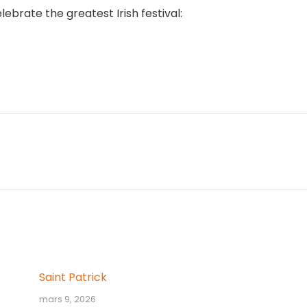
ebrate the greatest Irish festival:
Article
suivant
:
Saint Patrick
mars 9, 2026