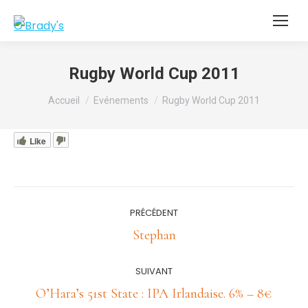
Rugby World Cup 2011
Vous êtes ici :
Accueil
Evénements
Rugby World Cup 2011
Like
Navigation
PRÉCÉDENT
article
Article
Stephan
précédent
:
SUIVANT
Article
O’Hara’s 51st State : IPA Irlandaise. 6% – 8€