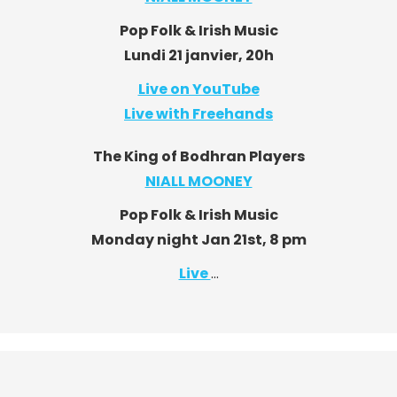
Pop Folk & Irish Music
Lundi 21 janvier, 20h
Live on YouTube
Live with Freehands
The King of Bodhran Players
NIALL MOONEY
Pop Folk & Irish Music
Monday night Jan 21st, 8 pm
Live
…