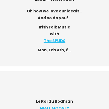
Oh how we love our locals…
And so do you!…
Irish Folk Music
with
The SPUDS
Mon, Feb 4th, 8
…
Le Roi du Bodhran
NIALL MOONEY