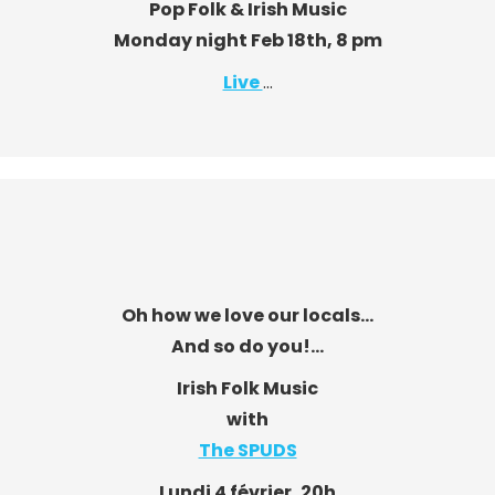
Pop Folk & Irish Music
Monday night Feb 18th, 8 pm
Live
…
Oh how we love our locals…
And so do you!…
Irish Folk Music
with
The SPUDS
Lundi 4 février, 20h