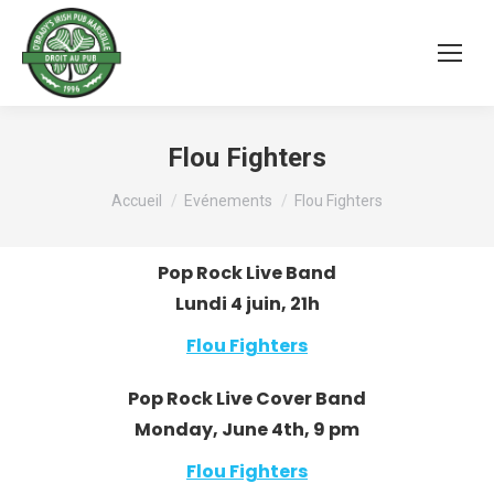
Flou Fighters
Vous êtes ici :
Accueil
Evénements
Flou Fighters
Pop Rock Live Band
Lundi 4 juin, 21h
Flou Fighters
Pop Rock Live Cover Band
Monday, June 4th, 9 pm
Flou Fighters