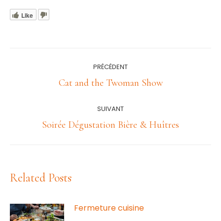
Like
Navigation
PRÉCÉDENT
article
Article
Cat and the Twoman Show
précédent
:
SUIVANT
Article
Soirée Dégustation Bière & Huîtres
suivant
:
Related Posts
Fermeture cuisine