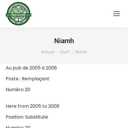
Niamh
Vous êtes ici :
Accueil
Staff
Niamh
Au pub de 2005 à 2006
Poste : Remplaçant
Numéro 20
Here from 2005 to 2006
Position: Substitute
Numéro 20