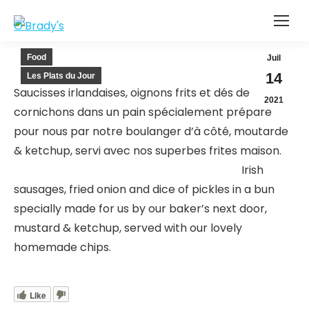
Food
Juil
14
Les Plats du Jour
Saucisses irlandaises, oignons frits et dés de
2021
cornichons dans un pain spécialement préparé
pour nous par notre boulanger d’à côté, moutarde
& ketchup, servi avec nos superbes frites maison.
Irish
sausages, fried onion and dice of pickles in a bun
specially made for us by our baker’s next door,
mustard & ketchup, served with our lovely
homemade chips.
Like