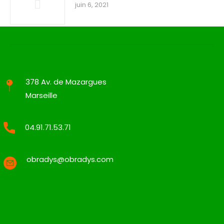
juin 6, 2021
378 Av. de Mazargues
Marseille
04.91.71.53.71
obradys@obradys.com