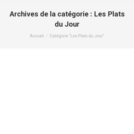
Archives de la catégorie :
Les Plats
du Jour
Vous êtes ici :
Accueil
Catégorie "Les Plats du Jour"