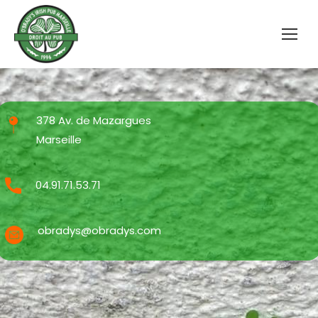
378 Av. de Mazargues
Marseille
04.91.71.53.71
obradys@obradys.com