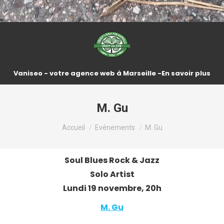
Vaniseo - votre agence web à Marseille -
En savoir plus
M. Gu
Vous êtes ici :
Accueil
Evénements
M. Gu
Soul Blues Rock & Jazz
Solo Artist
Lundi 19 novembre, 20h
M. Gu