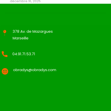
décembre 16, 2025
378 Av. de Mazargues
Marseille
04.91.71.53.71
obradys@obradys.com