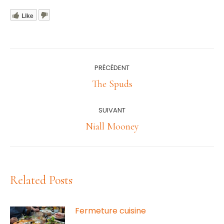
Like
Navigation
PRÉCÉDENT
article
Article
The Spuds
précédent
:
SUIVANT
Article
Niall Mooney
suivant
:
Related Posts
Fermeture cuisine