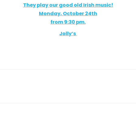
They play our good old
Irish music!
Monday, October 24th
from 9:30 pm.
Jolly’s
Article
suivant
: