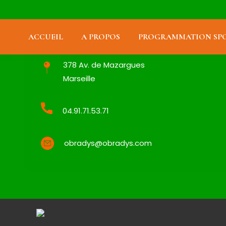
ACCUEIL
A PROPOS
PROGRAMMATION SPO
378 Av. de Mazargues
Marseille
04.91.71.53.71
obradys@obradys.com