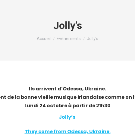
Jolly’s
Vous êtes ici :
Accueil
Evénements
Jolly’s
Ils arrivent d’Odessa, Ukraine.
uent de la bonne vieille musique irlandaise comme on l
Lundi 24 octobre à partir de 21h30
Jolly’s
They come from Odessa, Ukraine.