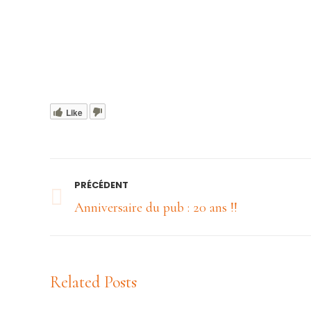
Like
Navigation
PRÉCÉDENT
article
Article
Anniversaire du pub : 20 ans !!
précédent
:
Related Posts