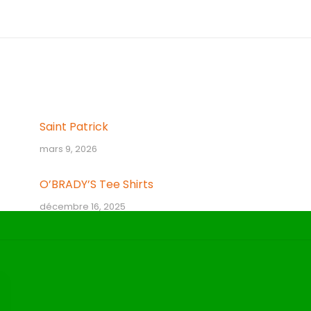
Article
suivant
:
Saint Patrick
mars 9, 2026
O’BRADY’S Tee Shirts
décembre 16, 2025