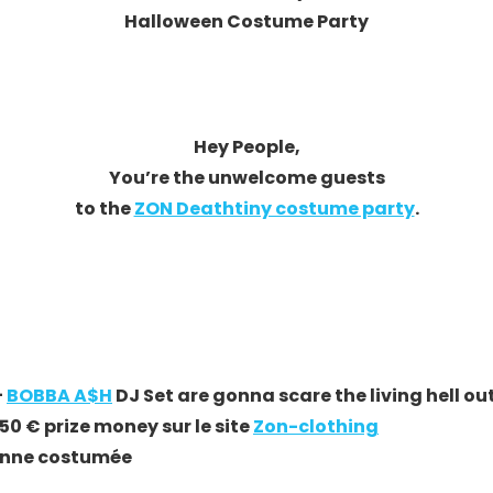
Halloween Costume Party
Hey People,
You’re the unwelcome guests
to the
ZON Deathtiny costume party
.
+
BOBBA A$H
DJ Set are gonna scare the living hell ou
150 € prize money sur le site
Zon-clothing
sonne costumée