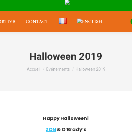
RTIVE
CONTACT
Halloween 2019
Vous êtes ici :
Accueil
Evénements
Halloween 2019
Happy Halloween!
ZON
& O’Brady’s