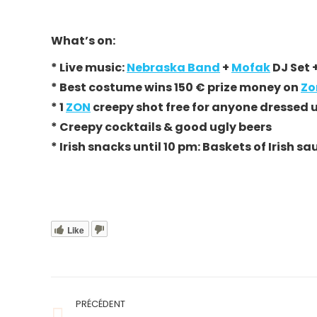
What’s on:
* Live music:
Nebraska Band
+
Mofak
DJ Set 
* Best costume wins 150 € prize money on
Zo
* 1
ZON
creepy shot free for anyone dressed 
* Creepy cocktails & good ugly beers
* Irish snacks until 10 pm: Baskets of Iris
Like
Navigation
PRÉCÉDENT