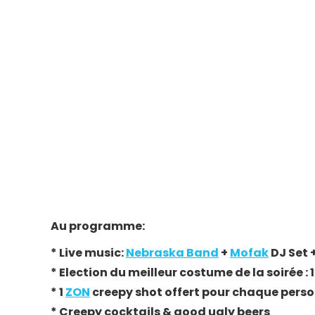
Au programme:
* Live music:
Nebraska Band
+
Mofak
DJ Set 
* Election du meilleur costume de la soirée : 
* 1
ZON
creepy shot offert pour chaque per
* Creepy cocktails & good ugly beers