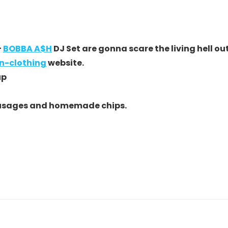
+
BOBBA A$H
DJ Set are gonna scare the living hell ou
n-clothing
website.
up
h sausages and homemade chips.