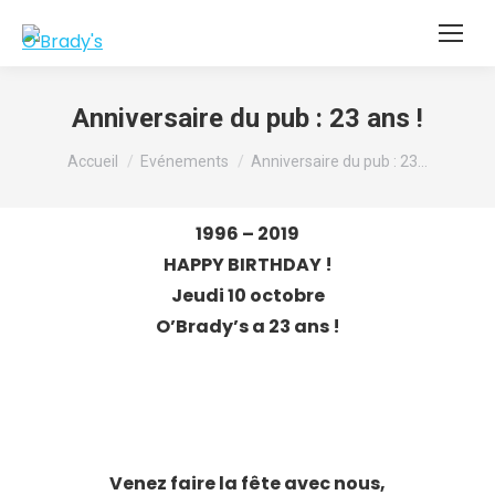
Anniversaire du pub : 23 ans !
Vous êtes ici :
Accueil
Evénements
Anniversaire du pub : 23…
1996 – 2019
HAPPY BIRTHDAY !
Jeudi 10 octobre
O’Brady’s a 23 ans !
Venez faire la fête avec nous,