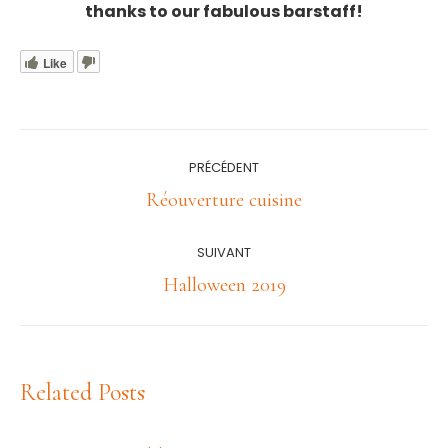
thanks to our fabulous barstaff!
Like
Navigation
PRÉCÉDENT
article
Article
Réouverture cuisine
précédent
:
SUIVANT
Article
Halloween 2019
suivant
:
Related Posts