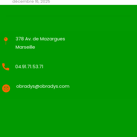
décembre 16, 2025
378 Av. de Mazargues
Marseille
04.91.71.53.71
obradys@obradys.com