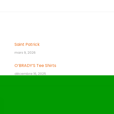
Article
suivant
:
Saint Patrick
mars 9, 2026
O’BRADY’S Tee Shirts
décembre 16, 2025