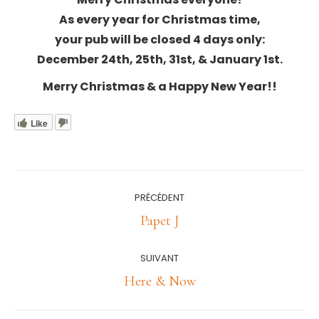
As every year for Christmas time,
your pub will be closed 4 days only:
December 24th, 25th, 31st, & January 1st.
Merry Christmas & a Happy New Year!!
Like
Navigation
PRÉCÉDENT
article
Article
Papet J
précédent
:
SUIVANT
Article
Here & Now
suivant