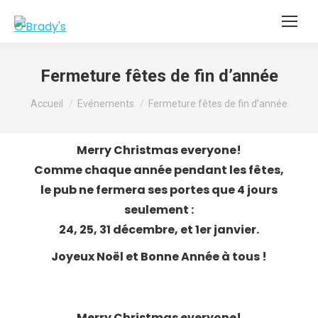
Fermeture fêtes de fin d’année
Vous êtes ici :
Accueil
Evénements
Fermeture fêtes de fin d’année
Merry Christmas everyone!
Comme chaque année pendant les fêtes,
le pub ne fermera ses portes que 4 jours
seulement :
24, 25, 31 décembre, et 1er janvier.
Joyeux Noël et Bonne Année à tous !
Merry Christmas everyone!