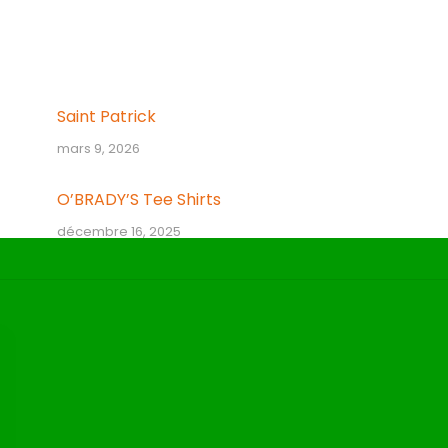
:
Saint Patrick
mars 9, 2026
O’BRADY’S Tee Shirts
décembre 16, 2025