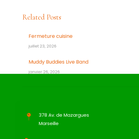
:
Related Posts
Fermeture cuisine
juillet 23, 2026
Muddy Buddies Live Band
janvier 26, 2026
378 Av. de Mazargues
Marseille