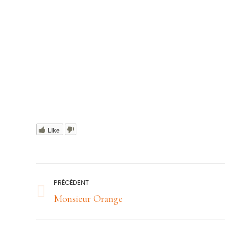
Like
Navigation
PRÉCÉDENT
article
Article
Monsieur Orange
précédent