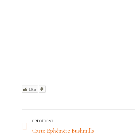
Like
Navigation
PRÉCÉDENT
article
Article
Carte Ephémère Bushmills