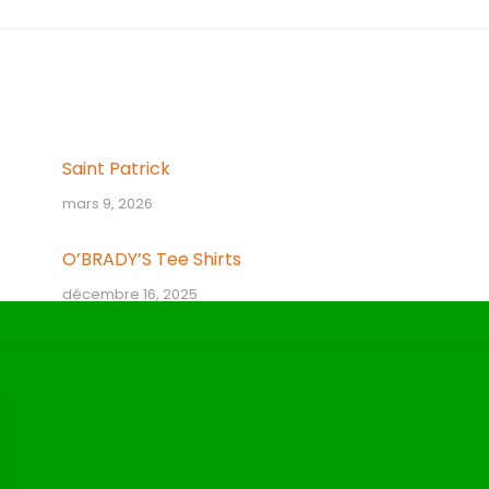
suivant
:
Saint Patrick
mars 9, 2026
O’BRADY’S Tee Shirts
décembre 16, 2025