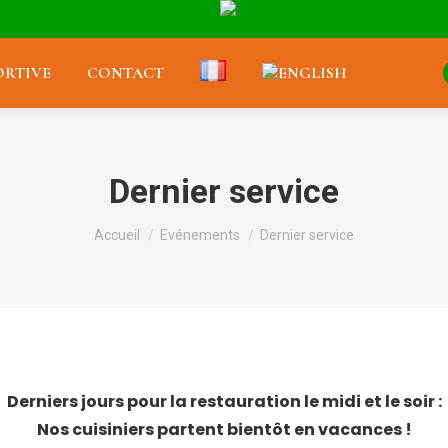
RTIVE
CONTACT
Dernier service
Vous êtes ici :
Accueil
Evénements
Dernier service
Derniers jours pour la restauration le midi et le soir :
Nos cuisiniers partent bientôt en vacances !