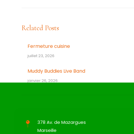
précédent
:
Related Posts
Fermeture cuisine
juillet 23, 2026
Muddy Buddies Live Band
janvier 26, 2026
378 Av. de Mazargues
Marseille