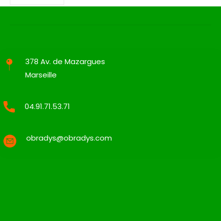
378 Av. de Mazargues
Marseille
04.91.71.53.71
obradys@obradys.com