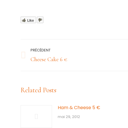
Like
Navigation
PRÉCÉDENT
article
Article
Cheese Cake 6 €
précédent
:
Related Posts
Ham & Cheese 5 €
mai 29, 2012