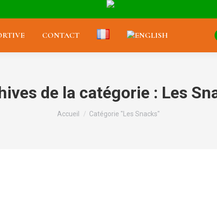
RTIVE
CONTACT
hives de la catégorie :
Les Sn
Vous êtes ici :
Accueil
Catégorie "Les Snacks"