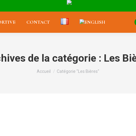
RTIVE
CONTACT
hives de la catégorie :
Les Bi
Vous êtes ici :
Accueil
Catégorie "Les Bières"