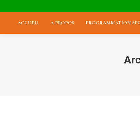
ACCUEIL
A PROPOS
PROGRAMMATION SPO
Arc
Hop House 13 : Blonde Irlandaise. 5% – 8 €