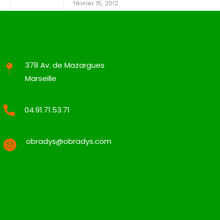
février 15, 2012
378 Av. de Mazargues
Marseille
04.91.71.53.71
obradys@obradys.com