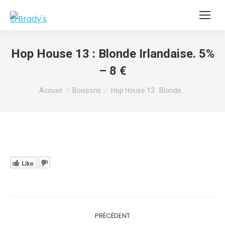
Hop House 13 : Blonde Irlandaise. 5%
– 8 €
Vous êtes ici :
Accueil
Boissons
Hop House 13 : Blonde…
Like
Navigation
PRÉCÉDENT