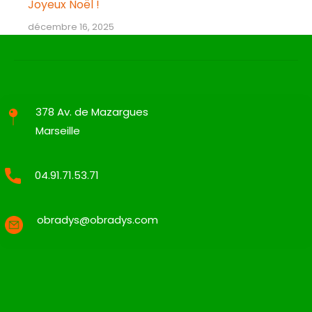
Joyeux Noël !
décembre 16, 2025
378 Av. de Mazargues
Marseille
04.91.71.53.71
obradys@obradys.com