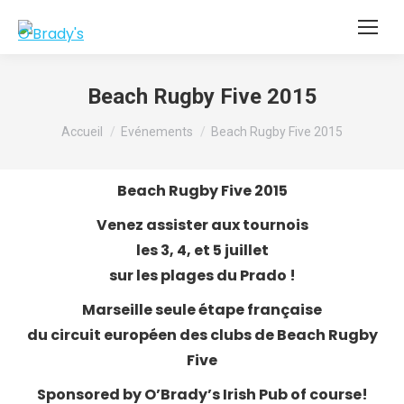
Beach Rugby Five 2015
Vous êtes ici :
Accueil
Evénements
Beach Rugby Five 2015
Beach Rugby Five 2015
Venez assister aux tournois
les 3, 4, et 5 juillet
sur les plages du Prado !
Marseille seule étape française
du circuit européen des clubs de Beach Rugby
Five
Sponsored by O’Brady’s Irish Pub of course!