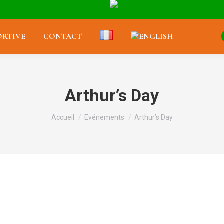
RTIVE
CONTACT
Arthur’s Day
Vous êtes ici :
Accueil
Evénements
Arthur’s Day