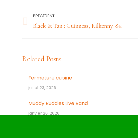
Navigation
PRÉCÉDENT
article
Article
Black & Tan : Guinness, Kilkenny. 8€
précédent
:
Related Posts
Fermeture cuisine
juillet 23, 2026
Muddy Buddies Live Band
janvier 26, 2026