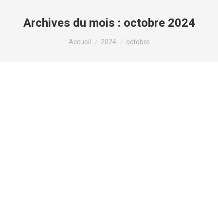
Archives du mois :
octobre 2024
Vous êtes ici :
Accueil
2024
octobre