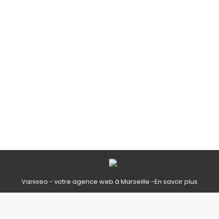
Evénements
,
Passés
Par
Emmanuel
décembre 20, 2022
Merry Christmas everyone!
Comme chaque année pendant les fêtes,
le pub ne fermera ses portes que 4 jours
seulement :
24, 25, 31 décembre, et 1er janvier.
Le pub et la restauration le midi comme le
soir
fonctionnent normalement tous
…
Vaniseo - votre agence web à Marseille -
En savoir plus