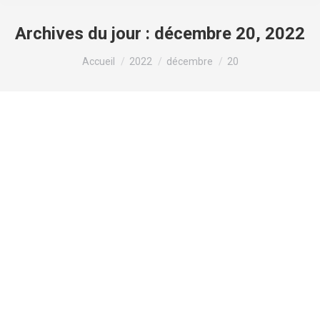
Archives du jour :
décembre 20, 2022
Vous êtes ici :
Accueil
2022
décembre
20
Joyeux Noël !