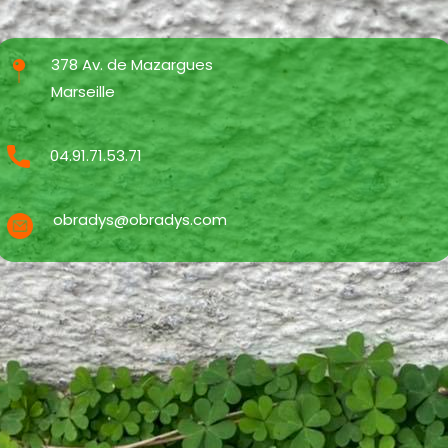
378 Av. de Mazargues
Marseille
04.91.71.53.71
obradys@obradys.com