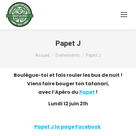
Papet J
Vous êtes ici :
Accueil
Evénements
Papet J
Boulègue-toi et fais rouler les bus de nuit !
Viens faire bouger ton tafanari,
avec l’Apéro du
Papet
!
Lundi 12 juin 21h
Papet J la page Facebook