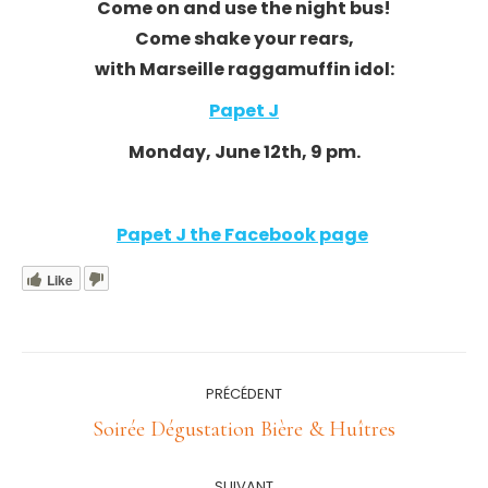
Come on and use the night bus!
Come shake your rears,
with Marseille raggamuffin idol:
Papet J
Monday, June 12th, 9 pm.
Papet J the Facebook page
Like
Navigation
PRÉCÉDENT
article
Article
Soirée Dégustation Bière & Huîtres
précédent
:
SUIVANT